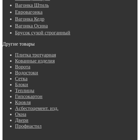
Вагонка Штиль
Евровагонка
Вагонка Кедр
Вагонка Осина
Брусок сухой строганный
Другие товары
Плитка тротуарная
Кованные изделия
Ворота
Водостоки
Сетка
Блоки
Теплицы
Гипсокартон
Кровля
Асбестоцемент. изд.
Окна
Двери
Профнастил