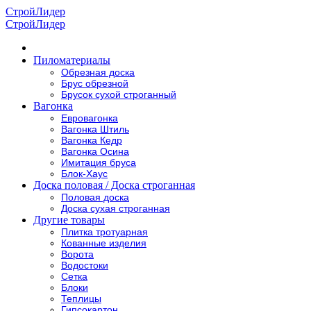
Строй
Лидер
Строй
Лидер
Пиломатериалы
Обрезная доска
Брус обрезной
Брусок сухой строганный
Вагонка
Евровагонка
Вагонка Штиль
Вагонка Кедр
Вагонка Осина
Имитация бруса
Блок-Хаус
Доска половая / Доска строганная
Половая доска
Доска сухая строганная
Другие товары
Плитка тротуарная
Кованные изделия
Ворота
Водостоки
Сетка
Блоки
Теплицы
Гипсокартон